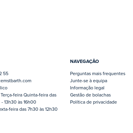
NAVEGAÇÃO
2 55
Perguntas mais frequentes
cemstbarth.com
Junte-se à equipa
lico
Informação legal
Terça-feira Quinta-feira das
Gestão de bolachas
 - 13h30 às 16h00
Política de privacidade
exta-feira das 7h30 às 12h30
6 Todos os direitos reservados - Desenvolvimento Okleira Digital - Criado por
Ag